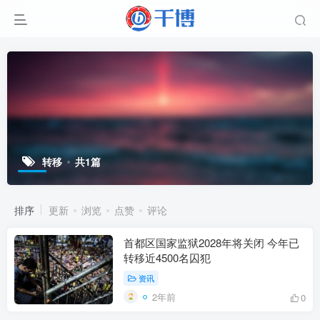
转移
共1篇
排序
更新
浏览
点赞
评论
首都区国家监狱2028年将关闭 今年已
转移近4500名囚犯
资讯
2年前
0