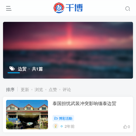
边贸
共1篇
排序
更新
浏览
点赞
评论
泰国担忧武装冲突影响缅泰边贸
博彩活動
2年前
0