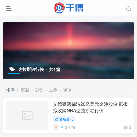
达拉斯独行侠
共1篇
排序
更新
浏览
点赞
评论
艾德森遗孀沽20亿美元金沙股份 据报
拟收购NBA达拉斯独行侠
赌场资讯
3年前
0