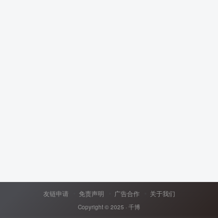
友链申请
免责声明
广告合作
关于我们
Copyright © 2025 ·
千博