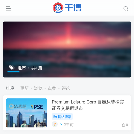
退市
共1篇
排序
更新
浏览
点赞
评论
Premium Leisure Corp 自愿从菲律宾
证券交易所退市
网络博彩
2年前
0