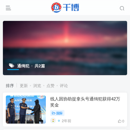
通缉犯
共2篇
排序
更新
浏览
点赞
评论
线人因协助捉拿头号通缉犯获得42万
奖金
国际
2年前
0