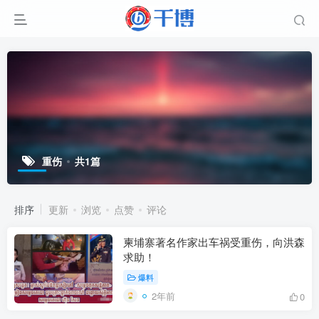
重伤
共1篇
排序
更新
浏览
点赞
评论
柬埔寨著名作家出车祸受重伤，向洪森
求助！
爆料
2年前
0