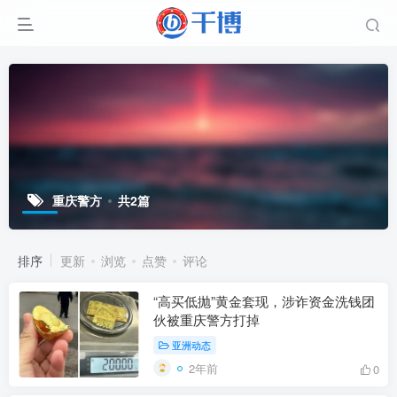
重庆警方
共2篇
排序
更新
浏览
点赞
评论
“高买低抛”黄金套现，涉诈资金洗钱团
伙被重庆警方打掉
亚洲动态
2年前
0