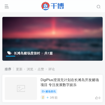
长滩岛赌场度假村
共1篇
排序
更新
浏览
点赞
评论
DigiPlus澄清无计划在长滩岛开发赌场
项目 专注发展数字娱乐
赌场资讯
3年前
0