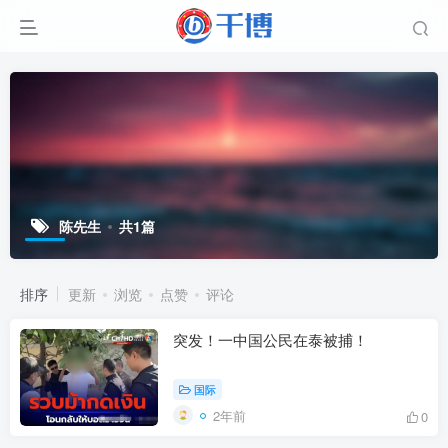
陈先生
共1篇
排序
更新
浏览
点赞
评论
突发！一中国公民在泰被捕！
国际
2年前
0