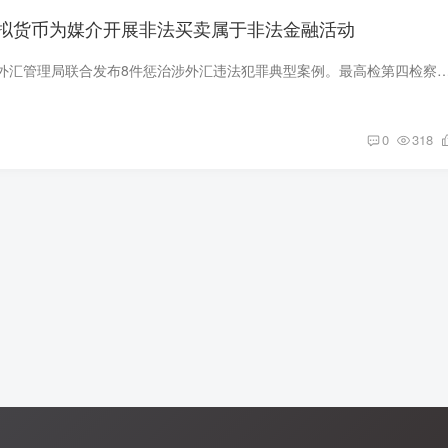
拟货币为媒介开展非法买卖属于非法金融活动
近日，最高检、国家外汇管理局联合发布8件惩治涉外汇违法犯罪典型案例。最高检第四检察厅负责人表示，此次发布的案例主要针对跨境对敲型非法买卖外汇案件。
0
318