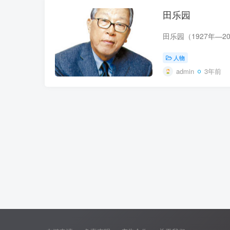
田乐园
人物
admin
3年前