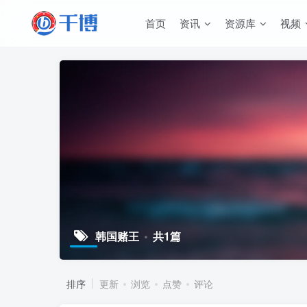
首页
资讯
资源库
视频
韩国赌王
共1篇
排序
更新
浏览
点赞
评论