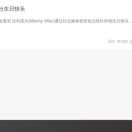
杜生日快乐
菲律宾首富、亿万富翁曼尼·比利亚尔(Manny Villar)通过社交媒体祝贺前总统杜特地生日快乐。 比利亚尔表示，前总统杜特地一生致力于为菲律宾人民服务，并
0
325