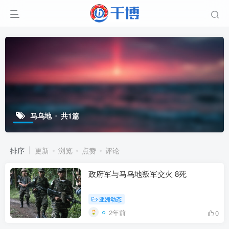
马乌地
共1篇
排序
更新
浏览
点赞
评论
政府军与马乌地叛军交火 8死
亚洲动态
2年前
0