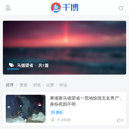
马德望省
共1篇
排序
更新
浏览
点赞
评论
柬埔寨马德望省一荒地惊现无名男尸，
身份死因不明
资讯
2年前
0