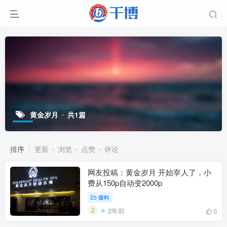
黄金岁月
共1篇
排序
更新
浏览
点赞
评论
网友投稿：黄金岁月 开始宰人了，小
费从150p自动变2000p
爆料
2年前
0