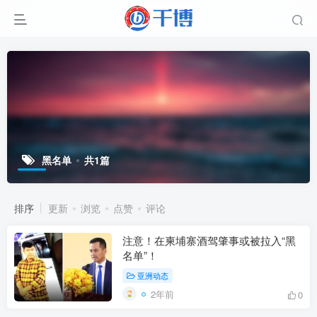
黑名单
共1篇
排序
更新
浏览
点赞
评论
注意！在柬埔寨酒驾肇事或被拉入“黑
名单”！
亚洲动态
2年前
0