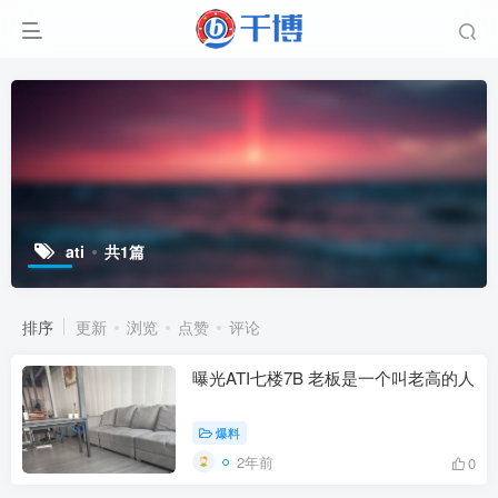
ati
共1篇
排序
更新
浏览
点赞
评论
曝光ATI七楼7B 老板是一个叫老高的人
爆料
2年前
0