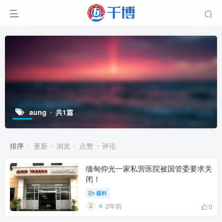
aung
共1篇
排序
更新
浏览
点赞
评论
缅甸仰光一家私营医院被国管委要求关
闭！
爆料
2年前
0