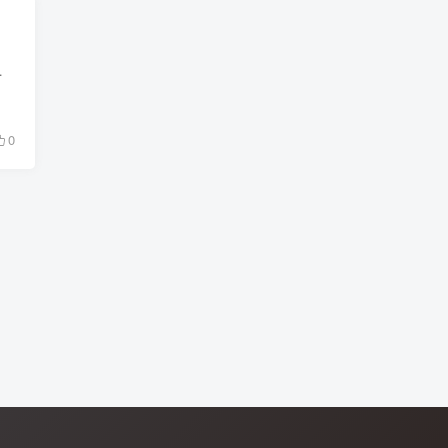
和皇家马德里等球队，并在此过程中赢得了五...
0