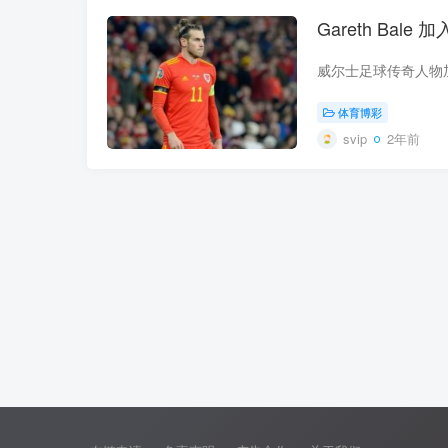
Gareth Bal
体育博彩
svip
2年前