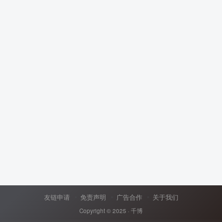
友链申请
免责声明
广告合作
关于我们
Copyright © 2025 ·
千博