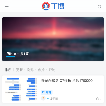
c
共1篇
排序
更新
浏览
点赞
评论
曝光杀猪盘 C7娱乐 黑款1700000
爆料
2年前
0