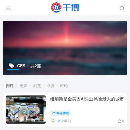
CES
共2篇
排序
更新
浏览
点赞
评论
维加斯是全美因AI失业风险最大的城市
网络博彩
2年前
0