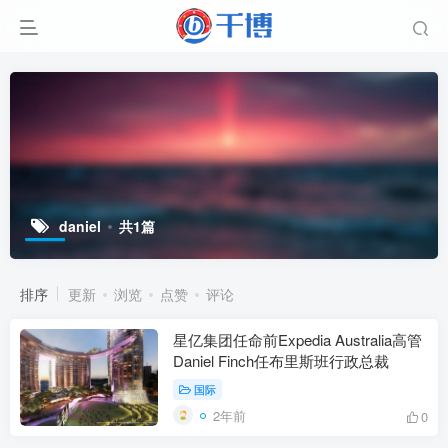
daniel
共1篇
排序
更新
浏览
点赞
评论
星亿集团任命前Expedia Australia高管
Daniel Finch任布里斯班行政总裁
国际
2年前
0