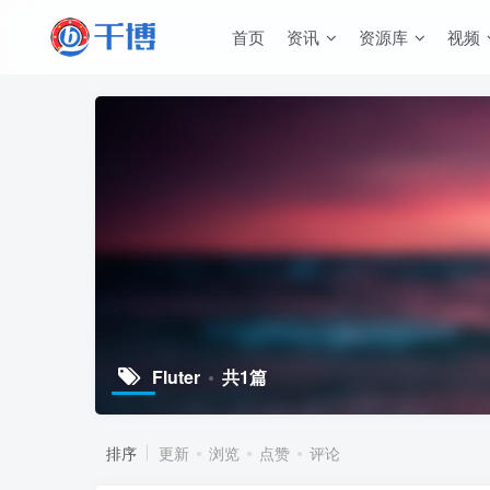
首页
资讯
资源库
视频
Fluter
共1篇
排序
更新
浏览
点赞
评论