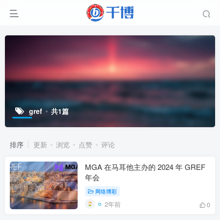
gref
共1篇
排序
更新
浏览
点赞
评论
MGA 在马耳他主办的 2024 年 GREF
年会
网络博彩
2年前
0