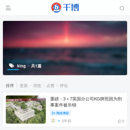
king
共1篇
排序
更新
浏览
点赞
评论
重磅：3＋7英国分公司KG牌照因为刑
事案件被吊销
网络博彩
2年前
0