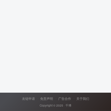
友链申请
免责声明
广告合作
关于我们
Copyright © 2025 ·
千博