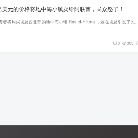
0亿美元的价格将地中海小镇卖给阿联酋，民众怒了！
有报道称，阿联酋投资者将购买埃及西北部的地中海小镇 Ras el-Hikma ，这在埃及引发了民众的愤怒。 本周，埃及媒体一直在热炒有关这笔价值 
0
305