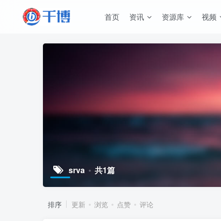
首页
资讯
资源库
视频
srva
共1篇
排序
更新
浏览
点赞
评论