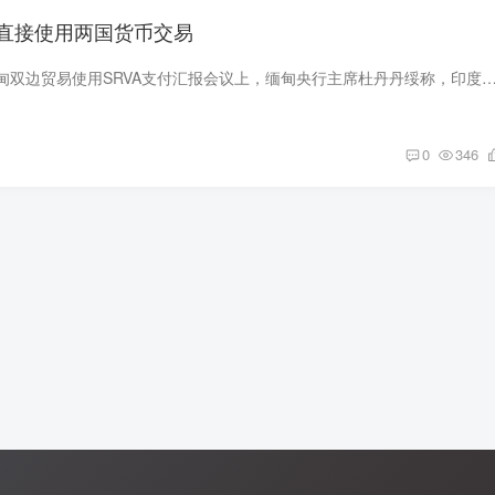
直接使用两国货币交易
缅甸央行关于印度缅甸双边贸易使用SRVA支付汇报会议上，缅甸央行主席杜丹丹绥称，印度－缅甸双边贸易，使用Special Rupee Vostro Account SRVA支付程序指南征询各部门
0
346