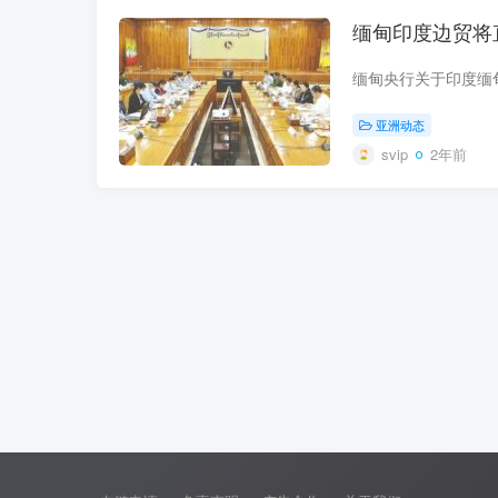
缅甸印度边贸将
亚洲动态
svip
2年前