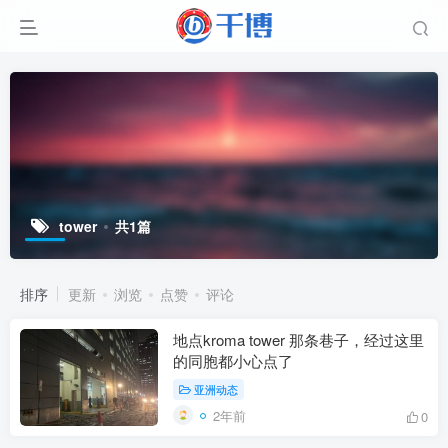
tower
共1篇
排序
更新
浏览
点赞
评论
地点kroma tower 那条巷子，经过这里
的同胞都小心点了
亚洲动态
2年前
0