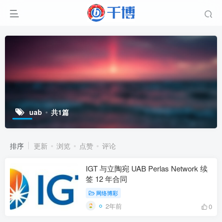
uab
共1篇
排序
更新
浏览
点赞
评论
IGT 与立陶宛 UAB Perlas Network 续
签 12 年合同
网络博彩
2年前
0