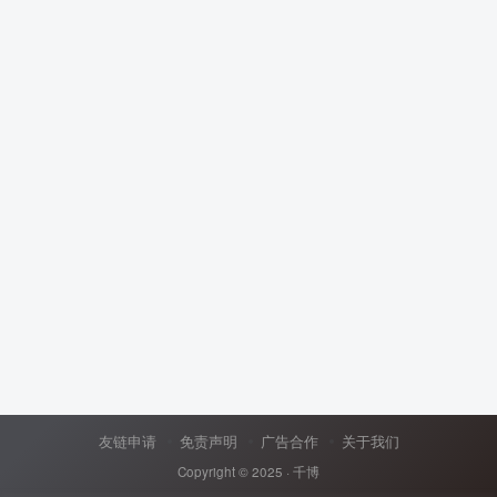
友链申请
免责声明
广告合作
关于我们
Copyright © 2025 ·
千博