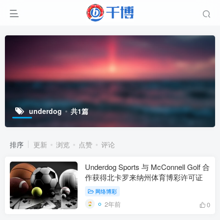
underdog
共1篇
排序
更新
浏览
点赞
评论
Underdog Sports 与 McConnell Golf 合
作获得北卡罗来纳州体育博彩许可证
网络博彩
2年前
0