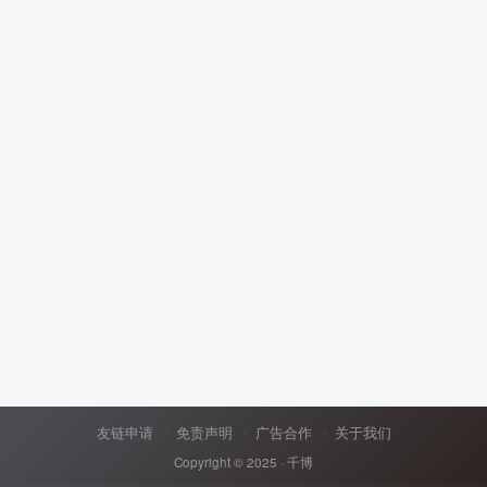
友链申请
免责声明
广告合作
关于我们
Copyright © 2025 ·
千博