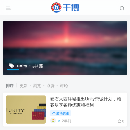
unity
共1篇
排序
更新
浏览
点赞
评论
硬石大西洋城推出Unity忠诚计划，顾
客尽享各种优惠和福利
赌场资讯
2年前
0