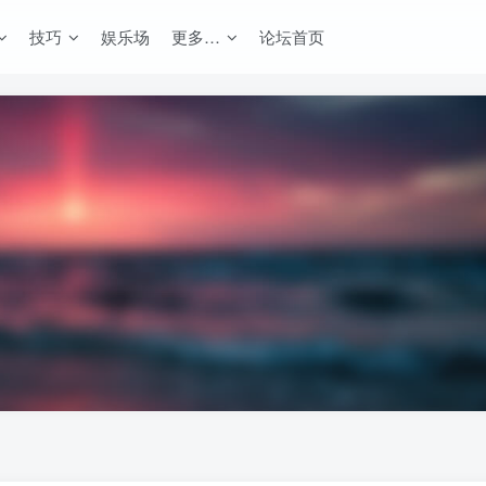
技巧
娱乐场
更多…
论坛首页