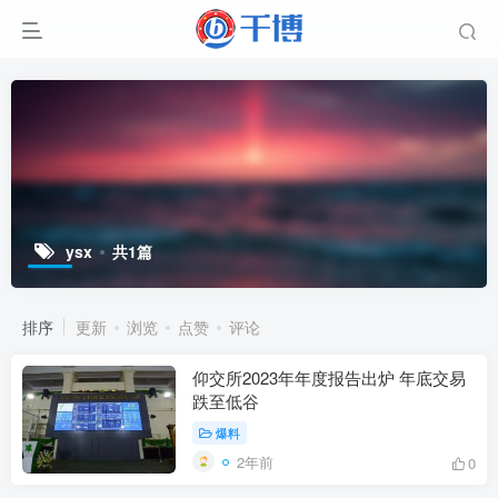
ysx
共1篇
排序
更新
浏览
点赞
评论
仰交所2023年年度报告出炉 年底交易
跌至低谷
爆料
2年前
0