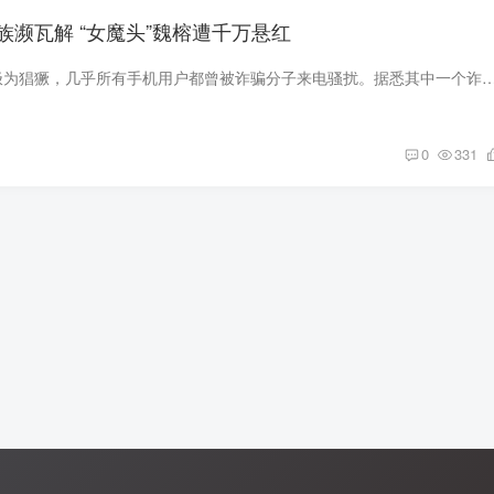
族濒瓦解 “女魔头”魏榕遭千万悬红
近年电讯网络诈骗极为猖獗，几乎所有手机用户都曾被诈骗分子来电骚扰。据悉其中一个诈骗集团的大本营正位于缅甸北部的果敢自治区，当地更有所谓“四
0
331