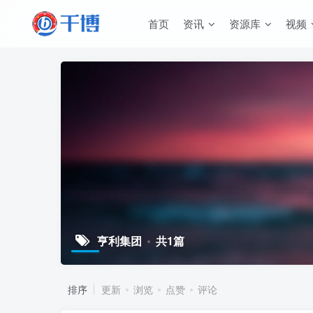
首页
资讯
资源库
视频
亨利集团
共1篇
排序
更新
浏览
点赞
评论