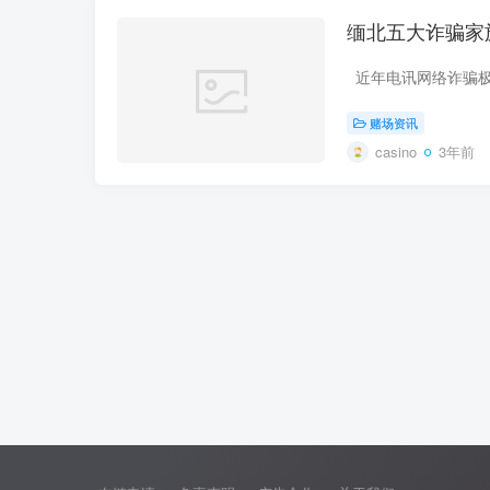
缅北五大诈骗家
赌场资讯
casino
3年前