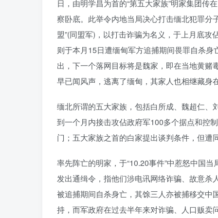
日，由明学昌为首的“第五大家族”明家集团传
察卧底。此举令内地当局决心打击缅北犯罪分
盟”(同盟军)，以打击诈骗为名义，于上月底攻
则于本月15日遭缅甸军方追捕期间畏罪自杀身
出，下一个落网目标将是魏家，即在当地黄赌毒
早已闻风声，逃离了缅甸，其家人也相继藏身
缅北所谓的五大家族，包括白所成、魏超仁、
到一个月内接击攻佔政府军100多个据点和控
门；五大家族之首的白家提出谈判条件，但遭
率先阵亡的明家，于“10.20事件”中惹怒中
发出通缉令，指他们涉电讯网络诈骗、故意杀
被追捕期间自杀身亡，其馀三人亦被捕移交中
持，而军政府在过去半年来对诈骗、人口贩卖