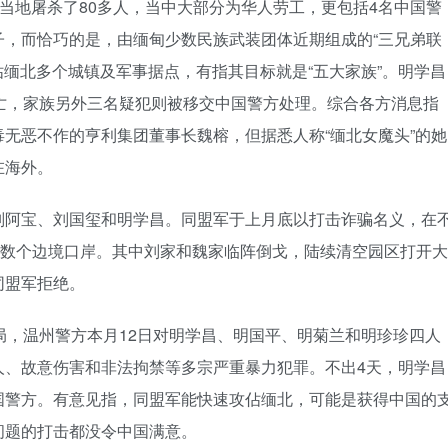
在当地屠杀了80多人，当中大部分为华人劳工，更包括4名中国警
子，而恰巧的是，由缅甸少数民族武装团体近期组成的“三兄弟联
佔缅北多个城镇及军事据点，有指其目标就是“五大家族”。明学昌
亡，家族另外三名疑犯则被移交中国警方处理。综合各方消息指
无恶不作的亨利集团董事长魏榕，但据悉人称“缅北女魔头”的她
在海外。
刘阿宝、刘国玺和明学昌。同盟军于上月底以打击诈骗名义，在
制数个边境口岸。其中刘家和魏家临阵倒戈，陆续清空园区打开大
同盟军拒绝。
国当局，温州警方本月12日对明学昌、明国平、明菊兰和明珍珍四人
人、故意伤害和非法拘禁等多宗严重暴力犯罪。不出4天，明学昌
国警方。有意见指，同盟军能快速攻佔缅北，可能是获得中国的
问题的打击都没令中国满意。