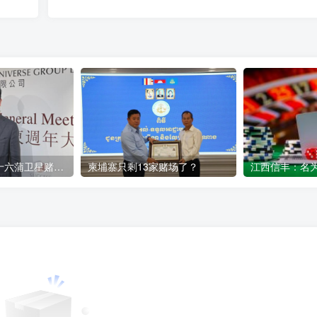
实德环球：旗下十六蒲卫星赌场会继续经营
柬埔寨只剩13家赌场了？