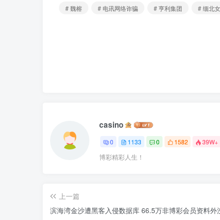
# 魏榕
# 电讯网络诈骗
# 亨利集团
# 缅北
casino
0
1133
0
1582
39W+
博彩精彩人生！
上一篇
滨海湾金沙遭黑客入侵数据库 66.5万非博彩会员资料外