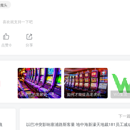
女魔头
喜欢就支持一下吧
点赞
0
分享
老虎机的发展史——赌场中最受欢迎游戏的演变历程
如何才能提高老虎机获胜的几率？
WG集团
下一
洩
以巴冲突影响塞浦路斯客量 地中海新濠天地裁181员工减