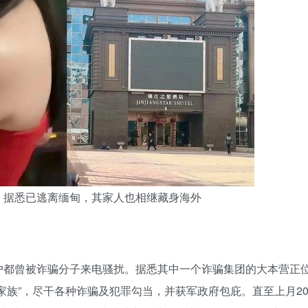
，据悉已逃离缅甸，其家人也相继藏身海外
户都曾被诈骗分子来电骚扰。据悉其中一个诈骗集团的大本营正
家族”，尽干各种诈骗及犯罪勾当，并获军政府包庇。直至上月2