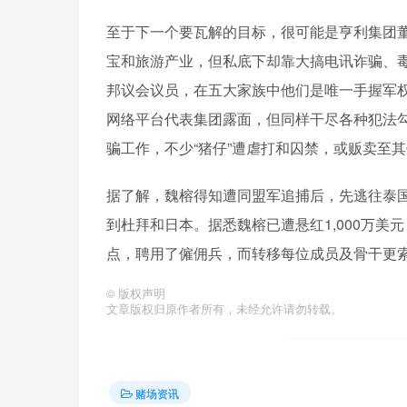
至于下一个要瓦解的目标，很可能是亨利集团董
宝和旅游产业，但私底下却靠大搞电讯诈骗、
邦议会议员，在五大家族中他们是唯一手握军
网络平台代表集团露面，但同样干尽各种犯法勾
骗工作，不少“猪仔”遭虐打和囚禁，或贩卖至
据了解，魏榕得知遭同盟军追捕后，先逃往泰
到杜拜和日本。据悉魏榕已遭悬红1,000万
点，聘用了僱佣兵，而转移每位成员及骨干更索
©
版权声明
文章版权归原作者所有，未经允许请勿转载。
赌场资讯