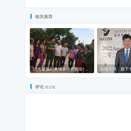
相关推荐
19名被骗到柬埔寨中资赌场“做菠菜”的越南人被解救
评论
抢沙发