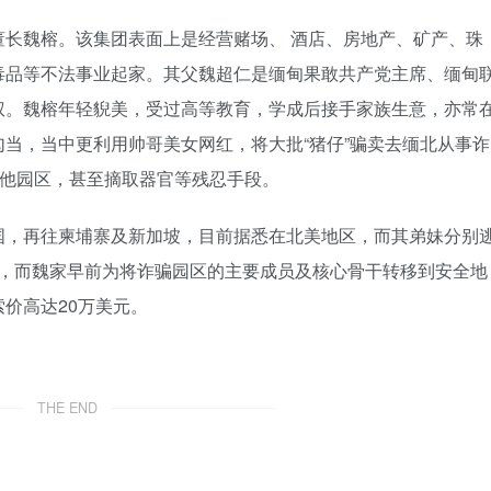
长魏榕。该集团表面上是经营赌场、 酒店、房地产、矿产、珠
毒品等不法事业起家。其父魏超仁是缅甸果敢共产党主席、缅甸
权。魏榕年轻貎美，受过高等教育，学成后接手家族生意，亦常
当，当中更利用帅哥美女网红，将大批“猪仔”骗卖去缅北从事诈
其他园区，甚至摘取器官等残忍手段。
国，再往柬埔寨及新加坡，目前据悉在北美地区，而其弟妹分别
美元，而魏家早前为将诈骗园区的主要成员及核心骨干转移到安全地
价高达20万美元。
THE END