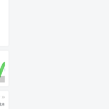
百家乐技巧，如何看路，下三路分析
柬埔寨赌场第3天开始~西哈努克百家乐实时现场视频
篇
成本