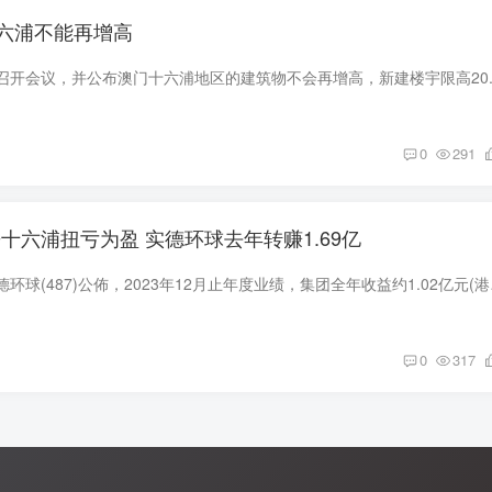
六浦不能再增高
0
291
利兼十六浦扭亏为盈 实德环球去年转赚1.69亿
澳门十六浦营运商实德环球(48
0
317