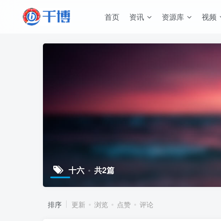
首页
资讯
资源库
视频
十六
共2篇
排序
更新
浏览
点赞
评论