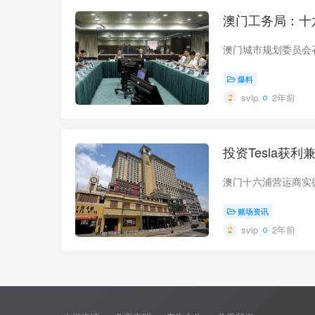
澳门工务局：十
爆料
svip
2年前
投资Tesla获
赌场资讯
svip
2年前