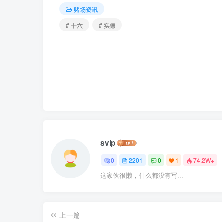
赌场资讯
# 十六
# 实德
svip
0
2201
0
1
74.2W+
这家伙很懒，什么都没有写...
上一篇