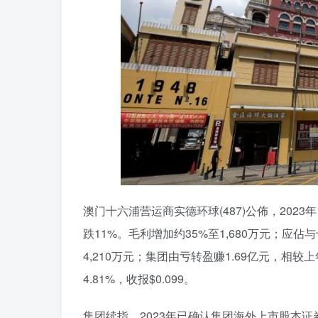
澳门十六浦营运商实德环球(487)公佈，2023
跌11%。毛利增加约35%至1,680万元；应佔
4,210万元；集团由亏转盈赚1.69亿元，相较
4.81%，收报$0.099。
集团续指，2023年已确认集团海外上市股本证券即T