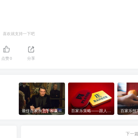
喜欢就支持一下吧
点赞
0
分享
最佳百家乐上手和赢钱指南 – 终极版
百家乐策略——跟人胜过跟路
下一