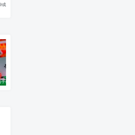
9成
江西信丰：名为手机游戏 实则“网上赌场”
渐进式投注游戏轮盘赌在美国在线赌场首次亮相