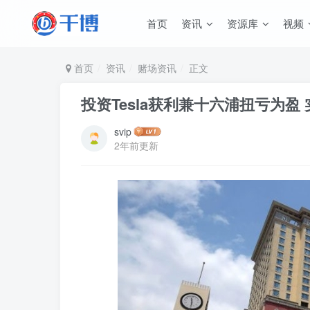
首页
资讯
资源库
视频
首页
资讯
赌场资讯
正文
投资Tesla获利兼十六浦扭亏为盈 
svip
2年前更新