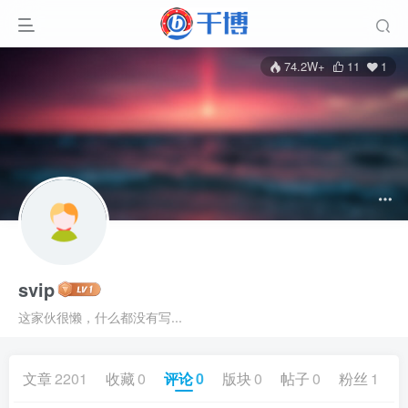
74.2W+
11
1
svip
这家伙很懒，什么都没有写...
文章
2201
收藏
0
评论
0
版块
0
帖子
0
粉丝
1