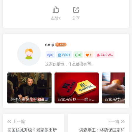
点赞
0
分享
svip
0
2201
0
1
74.2W+
这家伙很懒，什么都没有写...
最佳百家乐上手和赢钱指南 – 终极版
百家乐策略——跟人胜过跟路
上一篇
下一篇
回国核减升级？老家派出所
洪森亲王：将确保国家和