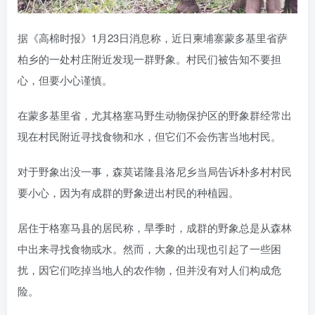
据《高棉时报》1月23日消息称，近日柬埔寨蒙多基里省萨
柏乡的一处村庄附近发现一群野象。村民们被告知不要担
心，但要小心谨慎。
在蒙多基里省，尤其格塞马野生动物保护区的野象群经常出
现在村民附近寻找食物和水，但它们不会伤害当地村民。
对于野象出没一事，森莫诺隆县洛尼乡当局告诉朴多村村民
要小心，因为有成群的野象进出村民的种植园。
居住于格塞马县的居民称，旱季时，成群的野象总是从森林
中出来寻找食物或水。然而，大象的出现也引起了一些困
扰，因它们吃掉当地人的农作物，但并没有对人们构成危
险。