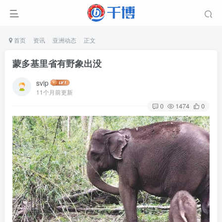
首页
资讯
亚洲动态
正文
蒙多基里省有野象出没
svip
11个月前更新
0
1474
0