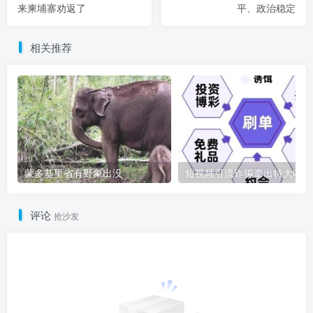
来柬埔寨劝返了
平、政治稳定
相关推荐
蒙多基里省有野象出没
短
评论
抢沙发