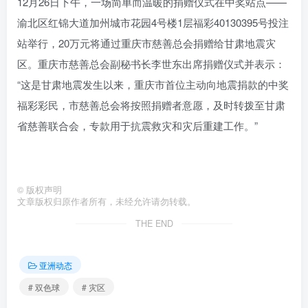
12月26日下午，一场简单而温暖的捐赠仪式在中奖站点——
渝北区红锦大道加州城市花园4号楼1层福彩40130395号投注
站举行，20万元将通过重庆市慈善总会捐赠给甘肃地震灾
区。重庆市慈善总会副秘书长李世东出席捐赠仪式并表示：
“这是甘肃地震发生以来，重庆市首位主动向地震捐款的中奖
福彩彩民，市慈善总会将按照捐赠者意愿，及时转拨至甘肃
省慈善联合会，专款用于抗震救灾和灾后重建工作。”
©
版权声明
文章版权归原作者所有，未经允许请勿转载。
THE END
亚洲动态
# 双色球
# 灾区