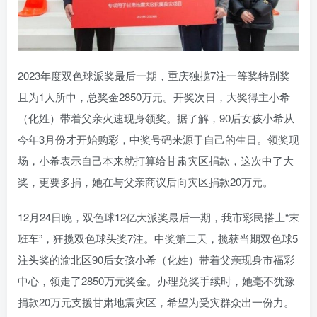
2023年度双色球派奖最后一期，重庆独揽7注一等奖特别奖
且为1人所中，总奖金2850万元。开奖次日，大奖得主小希
（化姓）带着父亲火速现身领奖。据了解，90后女孩小希从
今年3月份才开始购彩，中奖号码来源于自己的生日。领奖现
场，小希表示自己本来就打算给甘肃灾区捐款，这次中了大
奖，更要多捐，她在与父亲商议后向灾区捐款20万元。
12月24日晚，双色球12亿大派奖最后一期，我市彩民搭上“末
班车”，狂揽双色球头奖7注。中奖第二天，揽获当期双色球5
注头奖的渝北区90后女孩小希（化姓）带着父亲现身市福彩
中心，领走了2850万元奖金。办理兑奖手续时，她毫不犹豫
捐款20万元支援甘肃地震灾区，希望为受灾群众出一份力。