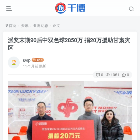
首页
资讯
亚洲动态
正文
派奖末期90后中双色球2850万 捐20万援助甘肃灾
区
svip
11个月前更新
0
1081
0