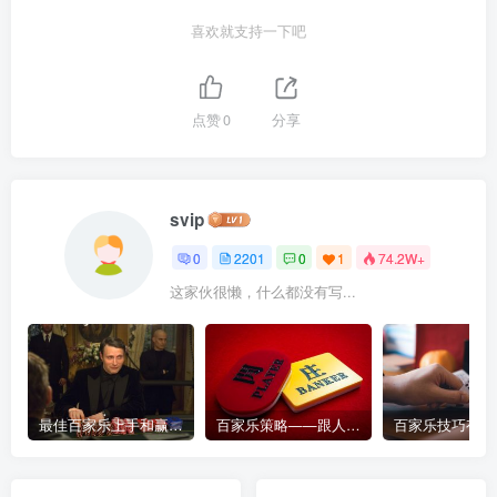
喜欢就支持一下吧
点赞
0
分享
svip
0
2201
0
1
74.2W+
这家伙很懒，什么都没有写...
最佳百家乐上手和赢钱指南 – 终极版
百家乐策略——跟人胜过跟路