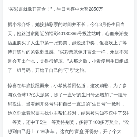
“买彩票就像开盲盒！”，生日号喜中大奖2850万
据小希介绍，她接触彩票的时间并不长，今年3月份生日当
天，她路过家附近的福彩40130395号投注站时，心血来潮去
店里购买了人生中第一张彩票，虽说没中奖，但喜欢上了等
待开奖时的紧张刺激感。“买彩票就像开盲盒一样，永远不知
道会开出什么，觉得很解压。”从那之后，小希便用生日组成
了一组号码，开始了自己的“守号”之旅。
惊喜在年底接踵而来，小希笑着回忆道，这次购彩，为了参
与双色球12亿大派奖，除了一直守的生日号还增加了一组号
码投注。当看到开奖号码和自己一直追的“生日号”一致时，
她立刻拿着彩票去找业主帮忙核对，结果被告知不仅中了5注
一等奖，还中了5注一等奖特别奖，多得了100多万奖金。“没
想到自己赶上了‘末班车’。这次的‘盲盒’开得好，开了个大