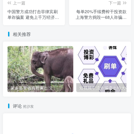
上一篇
下一篇
中国警方成功打击菲律宾刷
每单20%手续费榨干投资款
单诈骗案 避免上千万经济损
上海警方捣毁一68人诈骗团
失
伙
相关推荐
蒙多基里省有野象出没
短
评论
抢沙发