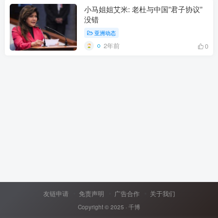
小马姐姐艾米: 老杜与中国”君子协议”
没错
亚洲动态
2年前
0
友链申请
免责声明
广告合作
关于我们
Copyright © 2025 ·
千博