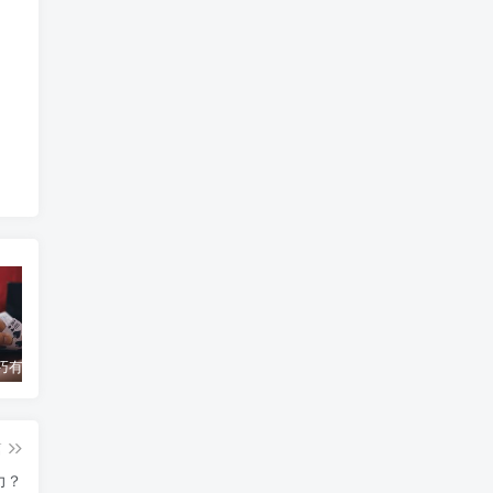
百家乐技巧有哪些？操作步骤有哪些变化？
百家乐“寻牌法”介绍
你知道赌博的历史吗？
蒙
篇
力？