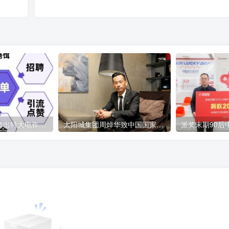
短视频引流诈骗牵出特大电诈案 涉案金额6000余万元
太阳城集团周焯华致中国国家主席习近平的公开信