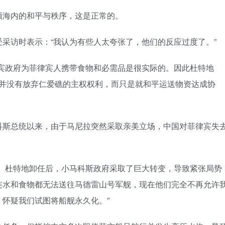
领海内的和平与秩序，这是正常的。
采访时表示：“我认为有些人太夸张了，他们的反应过度了。”
律宾政府为菲律宾人携带食物和必需品是很实际的。因此杜特地
他并没有放弃仁爱礁的主权权利，而只是就和平运送物资达成协
科斯总统以来，由于马尼拉突然采取亲美立场，中国对菲律宾失
了。杜特地卸任后，小马科斯政府采取了巨大转变，导致紧张局势
连水和食物都无法送往马德雷山号军舰，现在他们完全不再允许
怀疑我们试图将船舰永久化。”