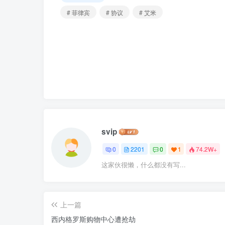
# 菲律宾
# 协议
# 艾米
svip
0
2201
0
1
74.2W+
这家伙很懒，什么都没有写...
上一篇
西内格罗斯购物中心遭抢劫