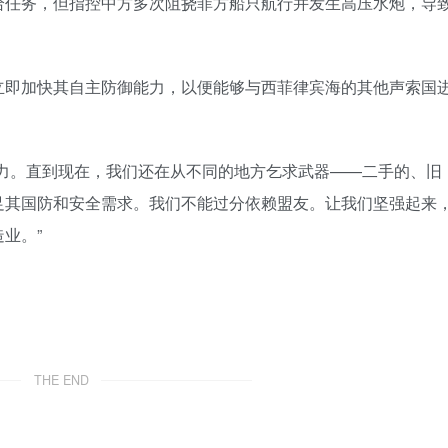
给任务，但指控中方多次阻挠菲方船只航行并发生高压水炮，导
立即加快其自主防御能力，以便能够与西菲律宾海的其他声索国
能力。直到现在，我们还在从不同的地方乞求武器——二手的、旧
足其国防和安全需求。我们不能过分依赖盟友。让我们坚强起来
业。”
THE END