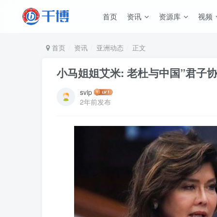
首页
资讯
资源库
视频
首页
资讯
亚洲动态
正文
小马姐姐艾米: 老杜与中国”君子
svip
2年前发布