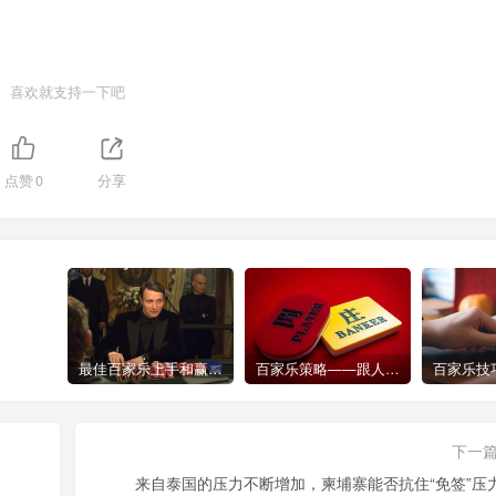
喜欢就支持一下吧
点赞
0
分享
最佳百家乐上手和赢钱指南 – 终极版
百家乐策略——跟人胜过跟路
下一
来自泰国的压力不断增加，柬埔寨能否抗住“免签”压