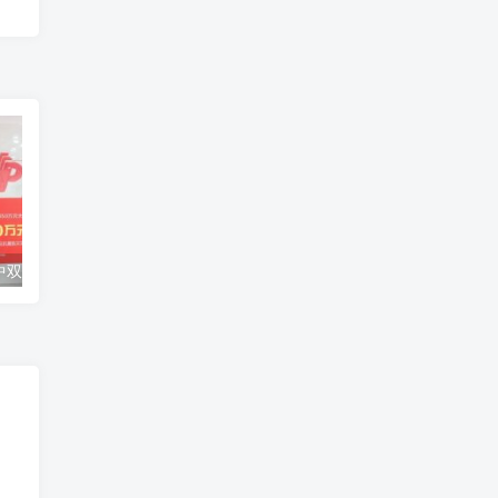
派奖末期90后中双色球2850万 捐20万援助甘肃灾区
回国核减升级？老家派出所来柬埔寨劝返了