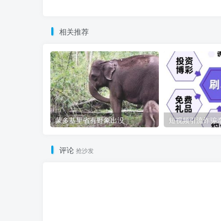
相关推荐
蒙多基里省有野象出没
评论
抢沙发