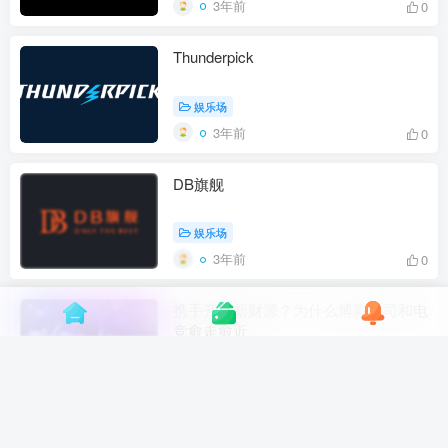
3年前
0
Thunderpick
娱乐场
3年前
0
DB旗舰
娱乐场
3年前
0
携手开辟新财源？为什么博彩公司和电
竞愈走愈近
网络博彩
3年前
1
尊龙凯时