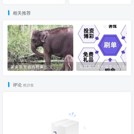
相关推荐
蒙多基里省有野象出没
短
评论
抢沙发