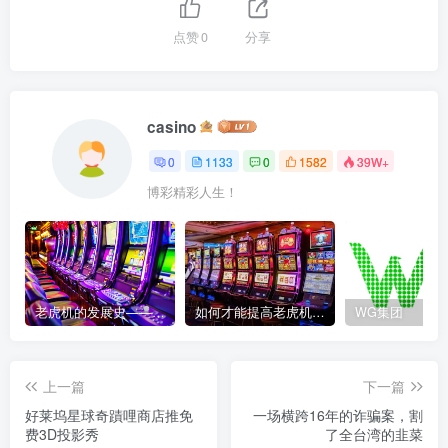
点赞
0
分享
casino
0
1133
0
1582
39W+
博彩精彩人生！
老虎机的发展史——赌场中最受欢迎游戏的演变历程
如何才能提高老虎机获胜的几率？
WG集团
上一篇
下一篇
好莱坞星球奇蹟哩商店推免
一场横跨16年的诈骗案，割
费3D投影秀
了全台湾的韭菜