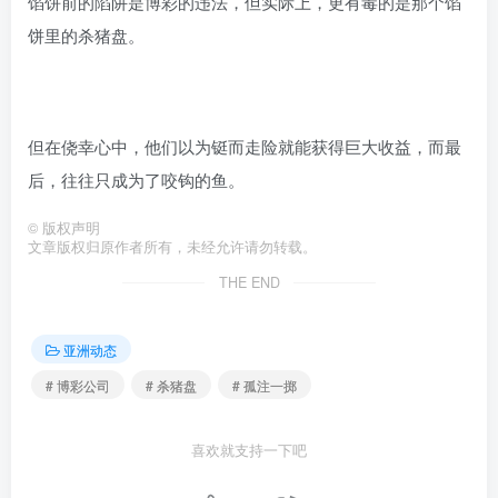
馅饼前的陷阱是博彩的违法，但实际上，更有毒的是那个馅
饼里的杀猪盘。
但在侥幸心中，他们以为铤而走险就能获得巨大收益，而最
后，往往只成为了咬钩的鱼。
©
版权声明
文章版权归原作者所有，未经允许请勿转载。
THE END
亚洲动态
# 博彩公司
# 杀猪盘
# 孤注一掷
喜欢就支持一下吧