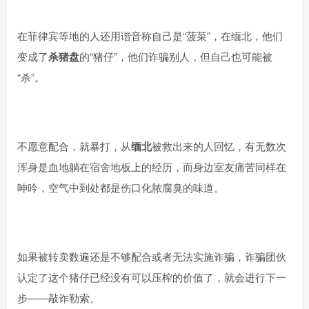
在菲律宾等地的人还用谐音称自己是“菠菜”，在缅北，他们
变成了
杀猪盘
的“猪仔”，他们诈骗别人，但自己也可能被
“杀”。
不愿意配合，就暴打，从
缅北
被救出来的人回忆，有无数次
浑身是血地躺在宿舍地板上的经历，而身边室友痛苦同样在
呻吟，空气中到处都是伤口化脓腐臭的味道。
如果被转卖数遍还是不够配合或者无法实施诈骗，诈骗团伙
认定了这个猪仔已经没有可以压榨的价值了，就会进行下一
步——敲诈勒索。