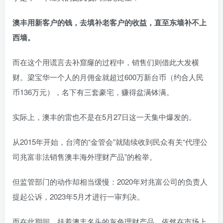
澳丰用新客户的钱，去填补老客户的收益，直至东墙补不上
西墙。
而在这个用谎言去补窟窿的过程中，销售们则借此大发横
财。梁宝华一个人的月佣金就超过600万新台币
（约合人民
币136万元）
，名下有三套豪宅，赚得盆满钵满。
实际上，澳丰的雷也不是在5月27日这一天集中爆发的。
从2015年开始，台湾的“金管会”就陆续收到民众有关“代理公
司兆富非法销售澳丰海外理财产品”的检举。
但监管部门的动作却相当缓慢：2020年对兆富公司的负责人
提起公诉，2023年5月才进行一审判决。
而在此期间，挂着澳丰名头的灰色理财产品，依然在市场上