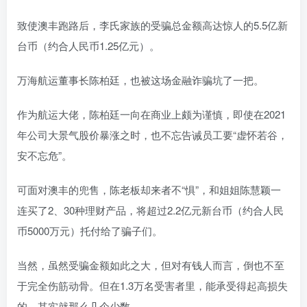
致使澳丰跑路后，李氏家族的受骗总金额高达惊人的5.5亿新
台币
（约合人民币1.25亿元）
。
万海航运董事长陈柏廷，也被这场金融诈骗坑了一把。
作为航运大佬，陈柏廷一向在商业上颇为谨慎，即使在2021
年公司大景气股价暴涨之时，也不忘告诫员工要“虚怀若谷，
安不忘危”。
可面对澳丰的兜售，陈老板却来者不“惧”，和姐姐陈慧颖一
连买了2、30种理财产品，将超过2.2亿元新台币
（约合人民
币5000万元）
托付给了骗子们。
当然，虽然受骗金额如此之大，但对有钱人而言，倒也不至
于完全伤筋动骨。但在1.3万名受害者里，能承受得起高损失
的，其实就那么几个少数。