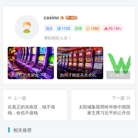
casino
0
1133
0
1582
39.1W+
博彩精彩人生！
老虎机的发展史——赌场中最受欢迎游戏的演变历程
如何才能提高老虎机获胜的几率？
WG集团
上一篇
下一篇
在真正的东南亚，钱不值
太阳城集团周焯华致中国国
钱，命也不值钱
家主席习近平的公开信
相关推荐