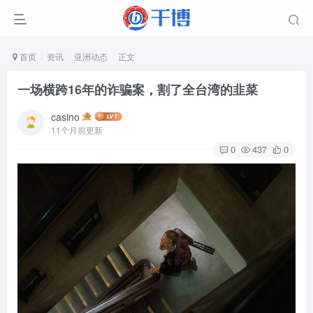
首页
资讯
亚洲动态
正文
一场横跨16年的诈骗案，割了全台湾的韭菜
casino
11个月前更新
0
437
0