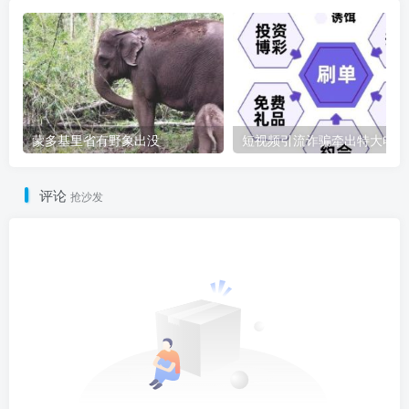
蒙多基里省有野象出没
短
评论
抢沙发