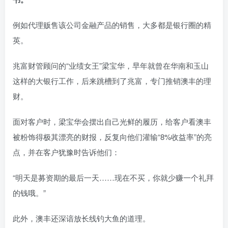
例如代理贩售该公司金融产品的销售，大多都是银行圈的精
英。
兆富财管顾问的“业绩女王”梁宝华，早年就曾在华南和玉山
这样的大银行工作，后来跳槽到了兆富，专门推销澳丰的理
财。
面对客户时，梁宝华会摆出自己光鲜的履历，给客户看澳丰
被粉饰得极其漂亮的财报，反复向他们灌输“8%收益率”的亮
点，并在客户犹豫时告诉他们：
“明天是募资期的最后一天……现在不买，你就少赚一个礼拜
的钱哦。”
此外，澳丰还深谙放长线钓大鱼的道理。