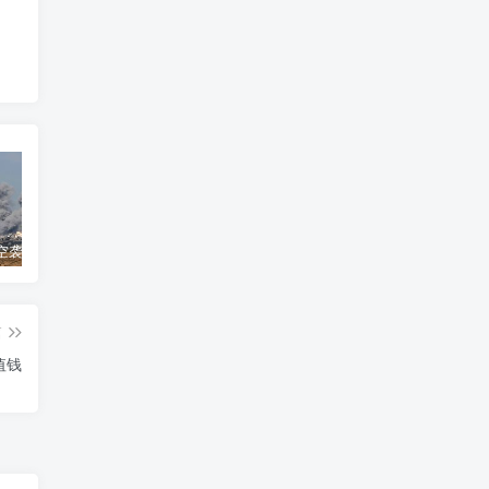
以军战机空袭加沙地带250个目标
哈兰德4分钟双响！完美1年收官：3冠3金靴56球，甩开姆巴佩
美高梅国际倘获纽约赌牌拟扩建皇都娱乐大赌场增餐饮会展场地
篇
值钱