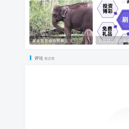
蒙多基里省有野象出没
评论
抢沙发