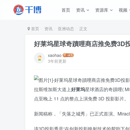
首页
资讯
资源库
视频
首页
资讯
亚洲动态
正文
好莱坞星球奇蹟哩商店推免费3D
xaohao
3年前更新
拉斯维加斯大道上
好莱坞
星球酒店的奇蹟哩( Mir
点至晚上 11 点的整点上演免费 3D 投影影片。
新闻稿称，「失落之城秀」已正式首演。Miracle
该3D投影秀是“在创新投影映射技术的帮助下