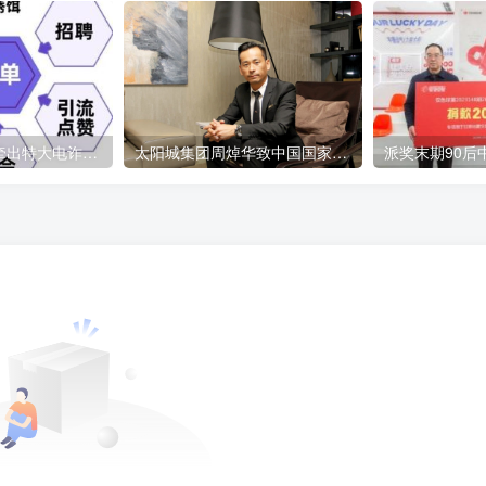
短视频引流诈骗牵出特大电诈案 涉案金额6000余万元
太阳城集团周焯华致中国国家主席习近平的公开信