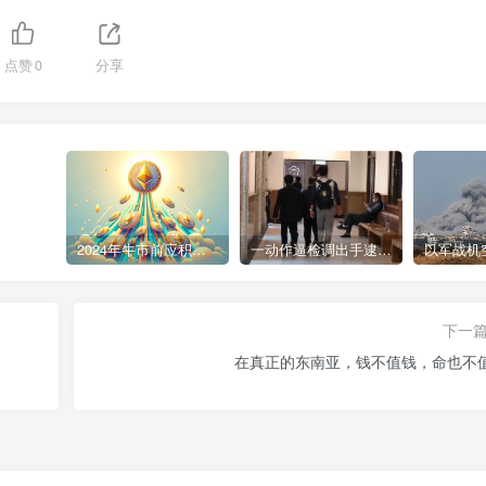
点赞
0
分享
2024年牛市前应积累的9种加密货币
一动作逼检调出手逮人 陈盈助暴富史起底
下一
在真正的东南亚，钱不值钱，命也不