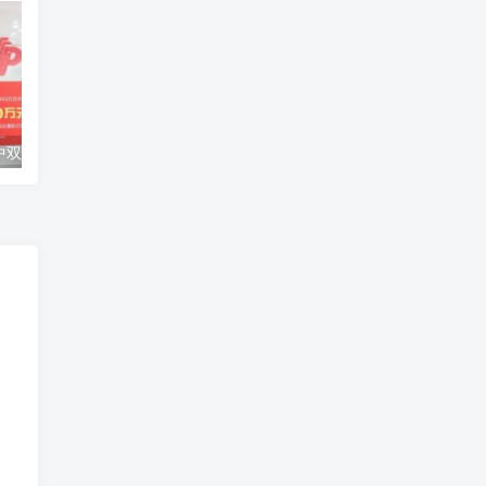
派奖末期90后中双色球2850万 捐20万援助甘肃灾区
回国核减升级？老家派出所来柬埔寨劝返了