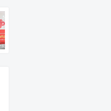
派奖末期90后中双色球2850万 捐20万援助甘肃灾区
回国核减升级？老家派出所来柬埔寨劝返了