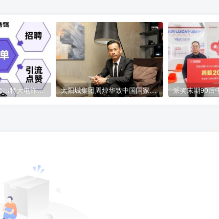
短视频引流诈骗牵出特大电诈案 涉案金额6000余万元
太阳城集团周焯华致中国国家主席习近平的公开信