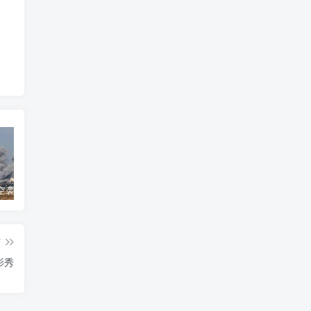
以军战机空袭加沙地带250个目标
哈兰德4分钟双响！完美1年收官：3冠3金靴56球，甩开姆巴佩
美高梅国际倘获纽约赌牌拟扩建皇都娱乐大赌场增餐饮会展场地
篇
影秀