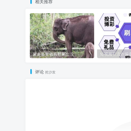
相关推荐
蒙多基里省有野象出没
评论
抢沙发