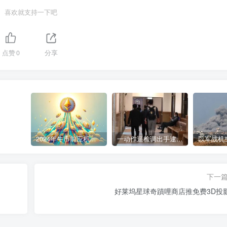
喜欢就支持一下吧
点赞
0
分享
2024年牛市前应积累的9种加密货币
一动作逼检调出手逮人 陈盈助暴富史起底
下一
好莱坞星球奇蹟哩商店推免费3D投